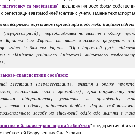
 підготовку та мобілізацію"
предприятия всех форм собственно
о регистрации автомобилей (снятии с учета, замене техпаспорта
язки підприємств, установ і організацій щодо мобілізаційної підгот
ії (перереєстрації), переобладнання чи зняття з обліку тра
ня Збройних Сил України та інших військових формувань в о
 що згідно із Законом України "Про дорожній рух" здійсн
ти з відміткою районного (міського) військового комісаріат
у).
ськово-транспортний обов’язок:
ої реєстрації (перереєстрації), зняття з обліку транспо
собів, власниками яких є громадяни), крім документів, необ
тавником підприємства, установи чи організації, тра
), зняттю з обліку, подається довідка, форма якої визначає
транспортного засобу на військовий облік або зняття з тако
ня про військово-транспортний обов'язок
" предприятия обяза
потребностей Вооруженных Сил Украины.