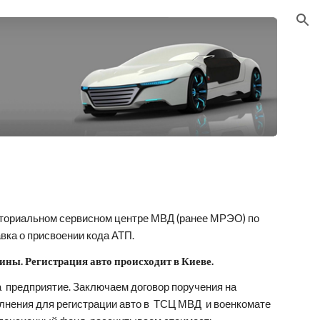
ion
ериториальном сервисном центре МВД (ранее МРЭО) по 
вка о присвоении кода АТП.
ины. Регистрация авто происходит в Киеве.
  предприятие. Заключаем договор поручения на 
нения для регистрации авто в  ТСЦ МВД  и военкомате 