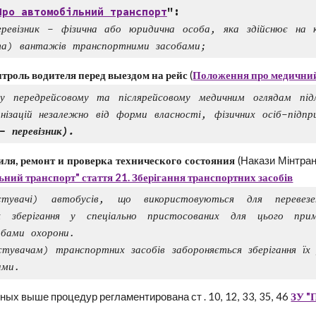
Про автомобільний транспорт
":
еревізник - фізична або юридична особа, яка здійснює на к
та) вантажів транспортними засобами;
троль водителя перед выездом на рейс
(
Положення про медичний 
у передрейсовому та післярейсовому медичним оглядам під
нізацій незалежно від форми власності, фізичних осіб-підп
- перевізник).
иля, ремонт и проверка технического состояния
(Накази Мінтра
ьний транспорт" стаття 21. Зберігання транспортних засобів
стувачі) автобусів, що використовуються для перевезе
їх зберігання у спеціально пристосованих для цього пр
обами охорони.
стувачам) транспортних засобів забороняється зберігання їх
ами.
ных выше процедур регламентирована ст . 10, 12, 33, 35, 46
ЗУ "