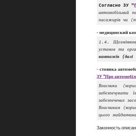
Согласно ЗУ "
автомобільний п
пасажирів чи (
-
медицинский кон
1.4.
Щозмінном
установ та орга
вантажів (далі 
-
стоянка автомоб
ЗУ "Про автомобіл
Власники (кори
забезпечувати 
забезпечених зас
Власникам (кори
цього майданчик
Законность описан