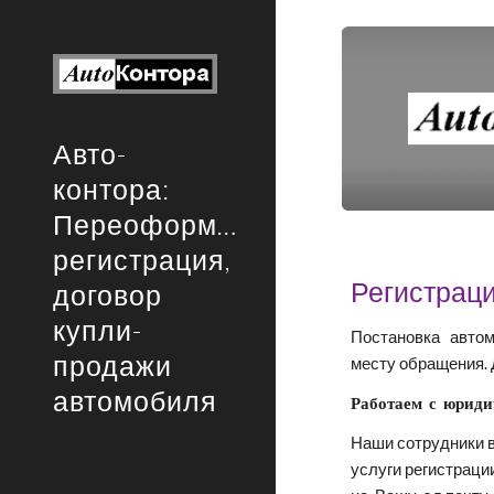
Sk
Авто-
контора:
Переоформление,
регистрация,
Регистраци
договор
купли-
Постановка   автом
продажи
месту обращения. 
автомобиля
Работаем  с  юрид
Наши сотрудники в
услуги регистраци