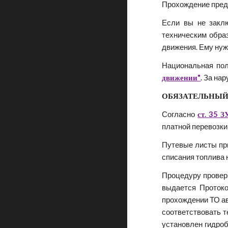
Прохождение предр
Если вы не заклю
техническим обра
движения. Ему нуж
Национальная пол
движении"
. За на
ОБЯЗАТЕЛЬНЫЙ
Согласно
ст. 35 
платной перевозки
Путевые листы пр
списания топлива 
Процедуру проверк
выдается Протоко
прохождении ТО ав
соответствовать т
установлен гидроб