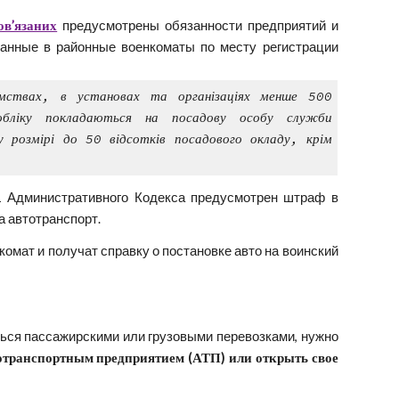
ов’язаних
предусмотрены обязанности предприятий и
данные в районные военкоматы по месту регистрации
ємствах, в установах та організаціях менше 500
о обліку покладаються на посадову особу служби
 розмірі до 50 відсотків посадового окладу, крім
1 Административного Кодекса предусмотрен штраф в
 автотранспорт.
омат и получат справку о постановке авто на воинский
ться пассажирскими или грузовыми перевозками, нужно
отранспортным предприятием (АТП) или открыть свое