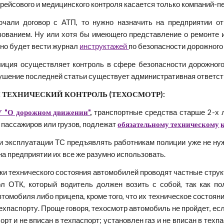
ейсового и медицинского контроля касается только компаний-п
чали договор с АТП, то нужно назначить на предприятии отв
зованием. Ну или хотя бы имеющего представление о ремонте 
но будет вести журнал
инструктажей
по безопасности дорожного 
иция осуществляет контроль в сфере безопасности дорожного
рушение последней статьи существует административная ответс
 ТЕХНИЧЕСКИЙ КОНТРОЛЬ (ТЕХОСМОТР):
ЗУ "О дорожном движении"
,
транспортные средства старше 2-х л
 пассажиров или грузов, подлежат
обязательному техническому
и эксплуатации ТС предъявлять работникам полиции уже не нуж
на предприятии их все же разумно использовать.
и технического состояния автомобилей проводят частные структ
л ОТК, который водитель должен возить с собой, так как по
томобиля либо прицепа, кроме того, что их техническое состоя
ехпаспорту. Проще говоря, техосмотр автомобиль не пройдет, есл
орт и не вписан в техпаспорт; установлен газ и не вписан в тех