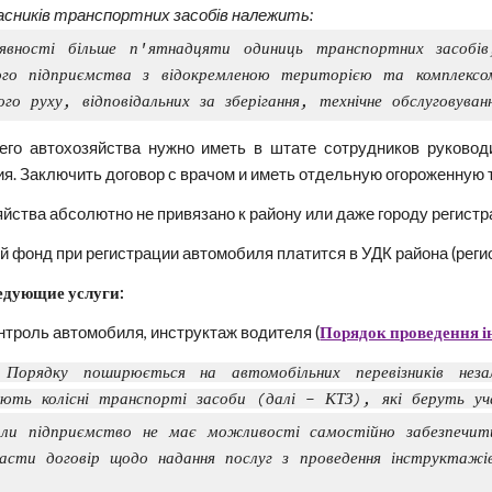
асників транспортних засобів належить:
явності більше п'ятнадцяти одиниць транспортних засобі
го підприємства з відокремленою територією та комплексом
го руху, відповідальних за зберігання, технічне обслуговува
его автохозяйства нужно иметь в штате сотрудников руковод
я. Заключить договор с врачом и иметь отдельную огороженную 
йства абсолютно не привязано к району или даже городу регист
й фонд при регистрации автомобиля платится в УДК района (регио
едующие услуги:
нтроль автомобиля, инструктаж водителя (
Порядок проведення ін
Порядку поширюється на автомобільних перевізників нез
ють колісні транспорті засоби (далі - КТЗ), які беруть у
ли підприємство не має можливості самостійно забезпечит
ласти договір щодо надання послуг з проведення інструктажі