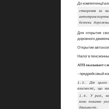
До компетенції вл
створення за на
автотранспортно
безпеки дорожньо
Для открытия сво
дорожного движени
Открытие автохозя
Налог в пенсионны
АТП оказывает сл
- предрейсовый ко
1.3. Дія цього 
власності, що ма
1.4. У разі, ко
воно повинно ук
діяльності.