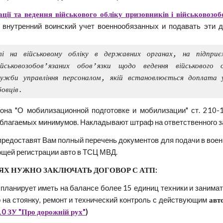
ації та ведення військового обліку призовників і військовозоб
 внутренний воинский учет военнообязанных и подавать эти 
і на військовому обліку в державних органах, на підпри
ійськовозобов’язаних обов’язки щодо ведення військовог
лужби управління персоналом, якій встановлюється доплата у
овців.
она "О мобилизационной подготовке и мобилизации" ст. 210-
благаемых минимумов. Накладывают штраф на ответственного за
редоставят Вам полный перечень документов для подачи в военк
ющей регистрации авто в ТСЦ МВД.
ЯХ НУЖНО ЗАКЛЮЧАТЬ ДОГОВОР С АТП:
планирует иметь на балансе более 15 единиц техники и занима
 на стоянку, ремонт и технический контроль с действующим
авт
10 ЗУ "Про дорожній рух"
)