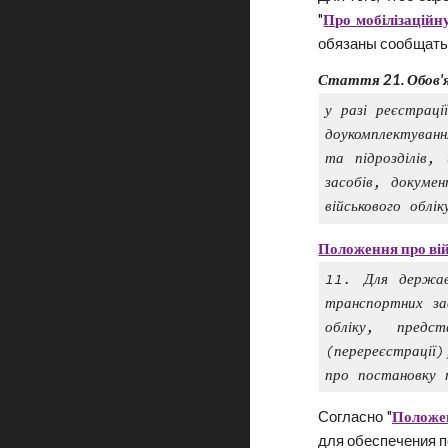
"
Про мобілізаційну
обязаны сообщать 
Стаття 21.
Обов'
у разі реєстрац
доукомплектуван
та підрозділів,
засобів, докумен
військового облік
Положення про вій
11. Для державн
транспортних за
обліку, предс
(перереєстрації
про постановку 
Согласно "
Положен
для обеспечения 