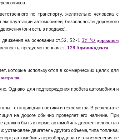
еревозчиков.
етственного по транспорту, желательно человека с
и эксплуатации автомобилей, безопасности дорожного
движения (они есть в продаже).
 движения на основании ст.52, 52-1
ЗУ
"О дорожном
твенность, предусмотренная
ст.
128 Админкодекса
.
ет, которые используются в коммерческих целях для
контролю
.
но. Однако, для подтверждения пробега автомобиля и
уры - станции диагностики и техосмотра. В результате
лиция на дороге обычно проверяет его наличие. При
ние должно быть в норме, автомобиль должен полностью
и: установлен двигатель другого объема, типа топлива;
паспорт; автомобиль переоборудован и эти изменения не