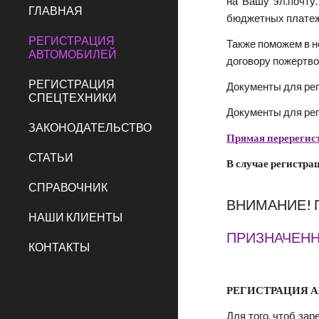
на  Вашу  эл.почт
ГЛАВНАЯ
бюджетных платеже
РЕГИСТРАЦИЯ
Также поможем в н
АВТОМОБИЛЕЙ
договору пожертво
РЕГИСТРАЦИЯ
Документы для рег
СПЕЦТЕХНИКИ
Документы для рег
ЗАКОНОДАТЕЛЬСТВО
Прямая перерегист
СТАТЬИ
В случае регистра
СПРАВОЧНИК
ВНИМАНИЕ! По
НАШИ КЛИЕНТЫ
ПРИЗНАЧЕНН
КОНТАКТЫ
РЕГИСТРАЦИЯ А
Для того, чтоб за