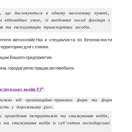
в, що дислокуються в одному населеному пункті,
 відповідних умов, із введенням посад фахівців з
ння та експлуатацію транспортних засобів.
ителя автохозяйства и специалиста по безопасности
территорию для стоянки.
рации Вашего предприятия.
на, города) регистрации автомобиля.
структажу водіїв ТЗ
"
;
алежно від організаційно-правових форм та форм
часть у дорожньому русі.
и проведення інструктажів та стажування водіїв,
в та стажування водіїв із суб'єктом господарської