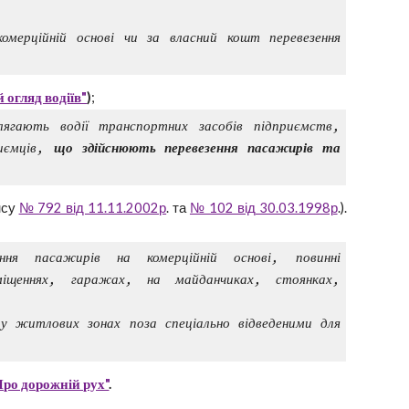
омерційній основі чи за власний кошт перевезення
огляд водіїв"
)
;
лягають водії транспортних засобів підприємств,
риємців,
що здійснюють перевезення пасажирів та
нсу
№ 792 від 11.11.2002р
. та
№ 102 від 30.03.1998р
.).
ння пасажирів на комерційній основі, повинні
иміщеннях, гаражах, на майданчиках, стоянках,
 у житлових зонах поза спеціально відведеними для
Про дорожній рух"
.