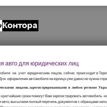
ip to main content
Skip to navigat
я авто для юридических лиц 
обиля   на   учет  юридическим  лицом,  сейчас  происходит в Т
Для  оформления автомобиля на юрлицо уже давно не нужна спра
ическими  лицами, зарегистрированными  в  любом  регионе  Укра
 кратчайшие сроки помогут Вам зарегистрировать автомобиль  на
и авто, высылаем полный перечень документов с образцами запол