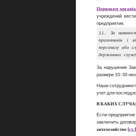
Порядком
організ
учреждений вести
предприятия.
11. За наявност
призовників і в
персоналу або с
державних служб
За нарушение Зак
размере 10-30 нео
Наши сотрудники п
учет для последу
В КАКИХ СЛУЧА
Если предприятие 
заключить договор
автохозяйство (
ст.