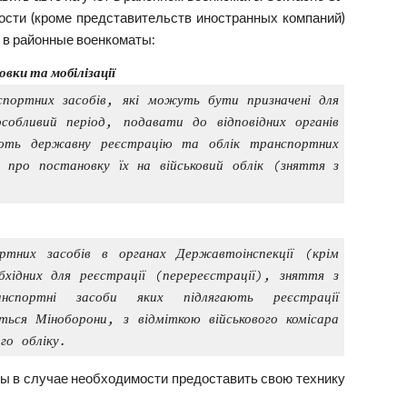
сти (кроме представительств иностранных компаний)
) в районные военкоматы:
овки та мобілізації
нспортних засобів, які можуть бути призначені для
собливий період, подавати до відповідних органів
юють державну реєстрацію та облік транспортних
у про постановку їх на військовий облік (зняття з
ртних засобів в органах Державтоінспекції (крім
хідних для реєстрації (перереєстрації), зняття з
нспортні засоби яких підлягають реєстрації
ться Міноборони, з відміткою військового комісара
го обліку.
ны в случае необходимости предоставить свою технику