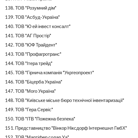
ТОВ "Розумний дім"
ТОВ "Асбуд-Україна"
ТОВ "Ю ей інвест консалт"
ТОВ "АГ Простір"
ТОВ "ЮФ Трайдент"
ТОВ "Профагротранс"
ТОВ "Ітера трейд"
ТОВ "Гірнича компанія "Укргеопроект"
ТОВ "Біцерба Україна"
ТОВ "Мого Україна"
ТОВ "Київське міське бюро технічної інвентаризації"
ТОВ "Гера Сервіс"
ТОВ "ІТВ "Пожежна безпека"
Представництво "Вінкор Ніксдорф Інтернешнл ГмбХ"
ТОВ "Мартіфер солар Уа"