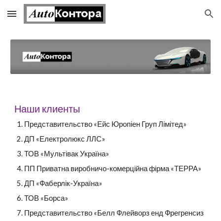
Skip to main content
Skip to navigation
Наши клиенты
Представительство «Ейс Юропіен Груп Лімітед»
ДП «Електролюкс ЛЛС»
ТОВ «Мультівак Україна»
ПП Приватна виробничо-комерційна фірма «ТЕРРА»
ДП «Фаберлік-Україна»
ТОВ «Борса»
Представительство «Белл Флейворз енд Фрегренсиз 