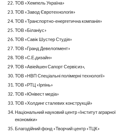
ТОВ «Хемпель Україна»
ТОВ «Завод Євротехнологія»
ТОВ «Транспортно-енергетична компанія»
ТОВ «Біланіус»
ТОВ «Cавік Шустер Студія»
ТОВ «Гранд Девелопмент»
ТОВ «С.Е.дизайн»
ТОВ «Авіейшен Сапорт Сервісиз»,
ТОВ «НВП Спеціальні полімерні технології»
ТОВ «РТЦ «Ірпінь»
ТОВ «Юнівест медіа»
ТОВ «Холдинг сталевих конструкцій»
Національний науковий центр «Інститут аграрної 
економіки»
Благодійний фонд «Творчий центр «ТЦК»