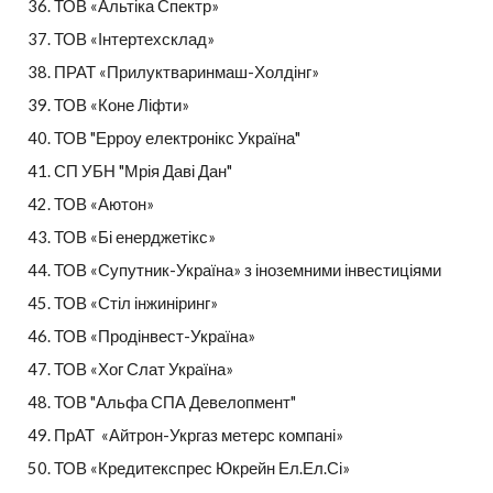
ТОВ «Альтіка Спектр»
ТОВ «Інтертехсклад»
ПРАТ «Прилуктваринмаш-Холдінг»
ТОВ «Коне Ліфти»
ТОВ "Ерроу електронікс Україна"
СП УБН "Мрія Даві Дан"
ТОВ «Аютон»
ТОВ «Бі енерджетікс»
ТОВ «Супутник-Україна» з іноземними інвестиціями
ТОВ «Стіл інжиніринг»
ТОВ «Продінвест-Україна»
ТОВ «Хог Слат Україна»
ТОВ "Альфа СПА Девелопмент"
ПрАТ  «Айтрон-Укргаз метерс компані»
ТОВ «Кредитекспрес Юкрейн Ел.Ел.Сі»