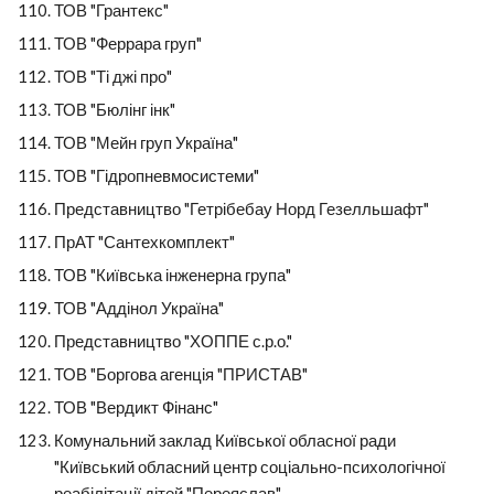
ТОВ "Грантекс"
ТОВ "Феррара груп"
ТОВ "Ті джі про"
ТОВ "Бюлінг інк"
ТОВ "Мейн груп Україна"
ТОВ "Гідропневмосистеми"
Представництво "Гетрібебау Норд Гезелльшафт"
ПрАТ "Сантехкомплект"
ТОВ "Київська інженерна група"
ТОВ "Аддінол Україна"
Представництво "ХОППЕ с.р.о."
ТОВ "Боргова агенція "ПРИСТАВ"
ТОВ "Вердикт Фінанс"
Комунальний заклад Київської обласної ради 
"Київський обласний центр соціально-психологічної 
реабілітації дітей "Переяслав"