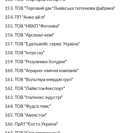
ТОВ "Торговий дім "Львівська тютюнова фабрика"
ПП "Аніко ай пі"
ТОВ "НВКП "Фотоніка"
ТОВ "Арсенал кемі"
ТОВ "Едельвейс сервіс Україна"
ТОВ "Інтро газ"
ТОВ "Розумники Холдинг"
ТОВ "Аграрно-хімічна компанія"
ТОВ "Вольтера енерджі груп"
ТОВ "Лайвсток4експорт"
ТОВ "Італінокс індустрі"
ТОВ "Фудсістемс"
ТОВ "Авенстон"
ПрАТ "Енсто Україна"
ТОВ "Світ агротехніки"