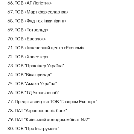
ТОВ «АГ Логістик»
ТОВ «Мартіфер солар юа»
ТОВ «Фуд тех інжиніринг»
ТОВ «Тотвельд»
ТОВ «Еверлок»
ТОВ «Інженерний центр «Економі»
ТОВ «Хавестер»
ТОВ "Практікер Україна"
ТОВ "Віка прилад"
ТОВ "Амако Україна"
ТОВ "ТД Укравіаснаб"
Представництво ТОВ "Газпром Експорт"
ПАТ "Агропросперіс банк"
ПАТ "Київський холодокомбінат №2"
ТОВ "Про Інструмент"