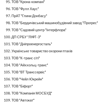
ТОВ "Крона-компані"
ТОВ "Фулл Хаус"
ПрАТ "Глини Донбасу"
ТОВ "Бердичівський машинобудівний завод "Прогрес"
ТОВ "Садовий центр "Інтерфлора"
ДП СРБУ "ЛІФТ-3"
ТОВ "Дніпроенергосталь"
Українське товариство охорони птахів
ТОВ "К-транс сіті"
ТОВ "Айххольц-транс"
ТОВ "ВТ Транссервіс"
ТОВ "Чейл Юкрейн"
ТОВ "Біфорт"
ТОВ "Компанія МОСБУД"
ТОВ "Автокат"