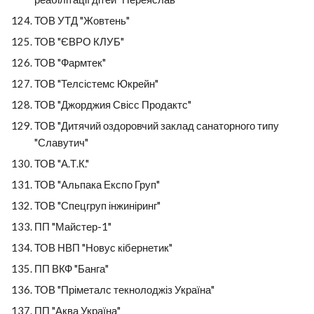
ТОВ УТД "Жовтень"
ТОВ "ЄВРО КЛУБ"
ТОВ "Фармтек"
ТОВ "Телсістемс Юкрейн"
ТОВ "Джорджия Свісс Продактс"
ТОВ "Дитячий оздоровчий заклад санаторного типу 
"Славутич"
ТОВ "А.Т.К."
ТОВ "Альпака Експо Груп"
ТОВ "Спецгруп інжиніринг"
ПП "Майстер-1"
ТОВ НВП "Новус кібернетик"
ПП ВКФ "Банга"
ТОВ "Пріметалс текнолоджіз Україна"
ПП "Аква Україна"