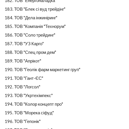
ТОВ "Енергоналадка"
ТОВ "Блек сі вуд трейдінг"
ТОВ "Дела інжиніринг"
ТОВ "Компанія "Технорум"
ТОВ "Соло трейдинг"
ТОВ "УЗ Карго"
ТОВ "Спец пром дем"
ТОВ "Апрікот"
ТОВ "Геолік фарм маркетинг груп"
ТОВ "Гант-ЄС"
ТОВ "Логсол"
ТОВ "Укртехімпекс"
ТОВ "Колор концепт про"
ТОВ "Морека сіфуд"
ТОВ "Гепонік"