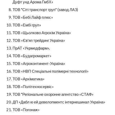
Дуфт унд Арома ГмбХ»
ТОВ "Сіті транспорт груп" (завод ЛАЗ)
ТОВ «Бебі Лайф плюс»
ТОВ «Ембі груп»
ТОВ «Щьолково Агрохім Україна»
ТОВ «Єв'яп трейдинг Україна»
ПрАТ «Укрмедфарм»,
ТОВ «Будагромаркет»
ТОВ «Агроконтинент-Україна»
ТОВ «НВП Спеціальні полімерні технології»
ТОВ «Архіматика»
ТОВ «Політехносервіс»
ТОВ "Регіональне охоронне агентство «СТАФ»
ДП «Дабл ю ей девелопментс інтернешинал Україна»
ТОВ «Погонаж»