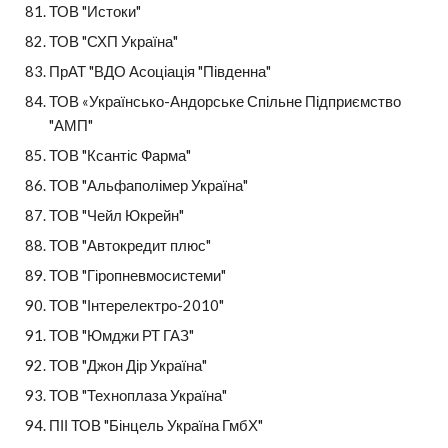
ТОВ "Истоки"
ТОВ "СХП Україна"
ПрАТ "ВДО Асоціація "Південна"
ТОВ «Українсько-Андорське Спільне Підприємство 
"АМП"
ТОВ "Ксантіс Фарма"
ТОВ "Альфаполімер Україна"
ТОВ "Чейл Юкрейн"
ТОВ "Автокредит плюс"
ТОВ "Гіропневмосистеми"
ТОВ "Інтерелектро-2010"
ТОВ "Юмджи РТ ГАЗ"
ТОВ "Джон Дір Україна"
ТОВ "Техноплаза Україна"
ПІІ ТОВ "Бінцель Україна ГмбХ"