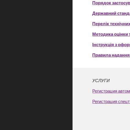
Порядок застосув
Державний станда
Перелік технічни
Методика оцінки 
Інструкція з оф
Правила надання
УСЛУГИ
Регистрация авто
Регистрация спец