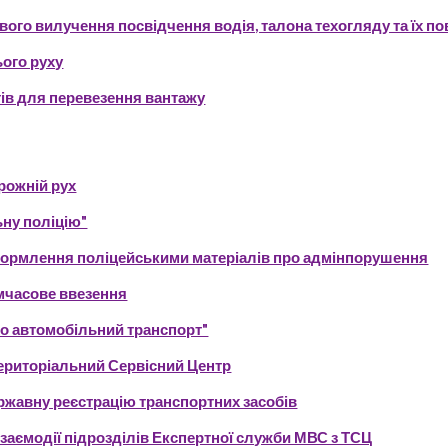
ого вилучення посвідчення водія, талона техогляду та їх п
ого руху
ів для перевезення вантажу
рожній рух
ьну поліцію"
формлення поліцейськими матеріалів про адмінпорушення
мчасове ввезення
ро автомобільний транспорт"
ериторіальний Сервісний Центр
ержавну реєстрацію транспортних засобів
взаємодії підрозділів Експертної служби МВС з ТСЦ