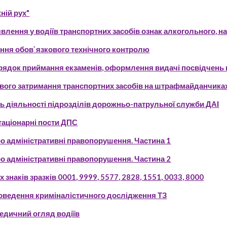
ній рух"
влення у водіїв транспортних засобів ознак алкогольного, н
ння обов`язкового технічного контролю
орядок приймання екзаменів, оформлення видачі посвідчень 
вого затримання транспортних засобів на штрафмайданчика
ань діяльності підрозділів дорожньо-патрульної служби ДАІ
аціонарні пости ДПС
ро адміністративні правопорушення. Частина 1
ро адміністративні правопорушення. Частина 2
 знаків зразків 0001, 9999, 5577, 2828, 1551, 0033, 8000
роведення криміналістичного дослідження ТЗ
едичний огляд водіїв