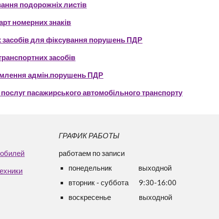
ання подорожніх листів
рт номерних знаків
х засобів для фіксування порушень ПДР
транспортних засобів
ормлення адмін.порушень ПДР
 послуг пасажирського автомобільного транспорту
ГРАФИК РАБОТЫ
мобилей
работаем по записи
понедельник
выходной
техники
вторник -
суббота 9:30-16:00
воскресенье выходной