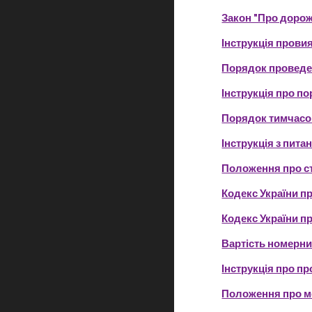
Закон "Про дорож
Інструкція провия
Порядок проведе
Інструкція про п
Порядок тимчасо
Інструкція з пит
Положення про ст
Кодекс України п
Кодекс України п
Вартість номерних
Інструкція про п
Положення про м