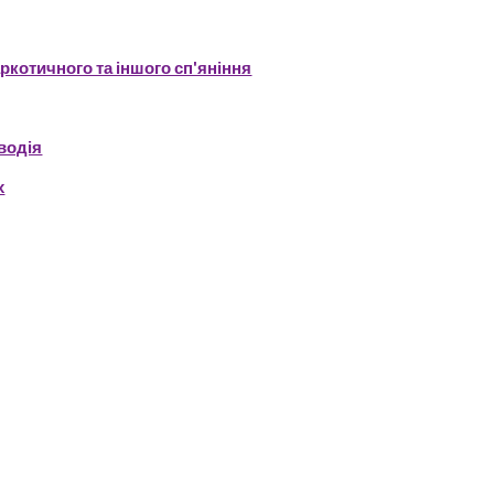
аркотичного та іншого сп'яніння
водія
х