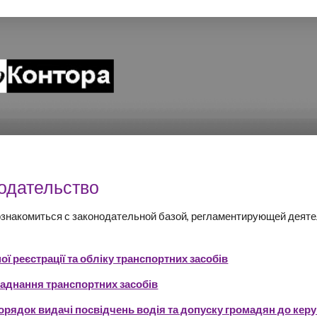
ip to main content
Skip to navigat
одательство
знакомиться с законодательной базой, регламентирующей деяте
ї реєстрації та обліку транспортних засобів
аднання транспортних засобів
рядок видачі посвідчень водія та допуску громадян до кер