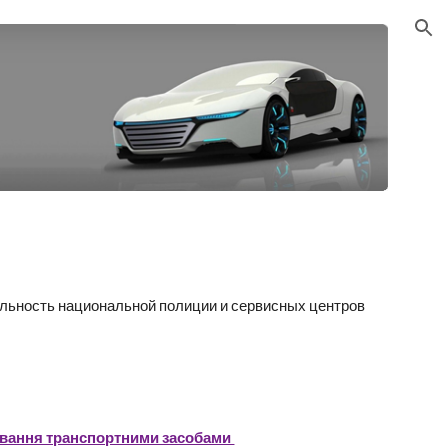
ion
льность национальной полиции и сервисных центров 
ування транспортними засобами 