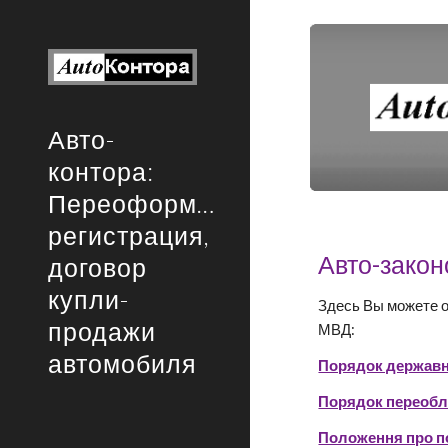
Sk
Авто-
контора:
Переоформление,
регистрация,
Авто-закон
договор
купли-
Здесь Вы можете о
продажи
МВД:
автомобиля
Порядок державно
Порядок переобл
Положення про по