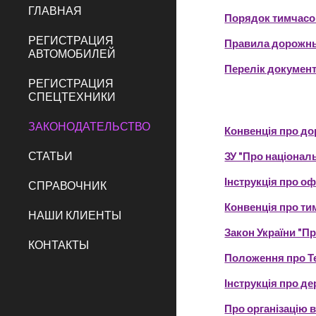
ГЛАВНАЯ
Порядок тимчасов
РЕГИСТРАЦИЯ
Правила дорожнь
АВТОМОБИЛЕЙ
Перелік документ
РЕГИСТРАЦИЯ
СПЕЦТЕХНИКИ
ЗАКОНОДАТЕЛЬСТВО
Конвенція про до
СТАТЬИ
ЗУ "Про націонал
Інструкція про о
СПРАВОЧНИК
Конвенція про ти
НАШИ КЛИЕНТЫ
Закон України "П
КОНТАКТЫ
Положення про Т
Інструкція про д
Про організацію 