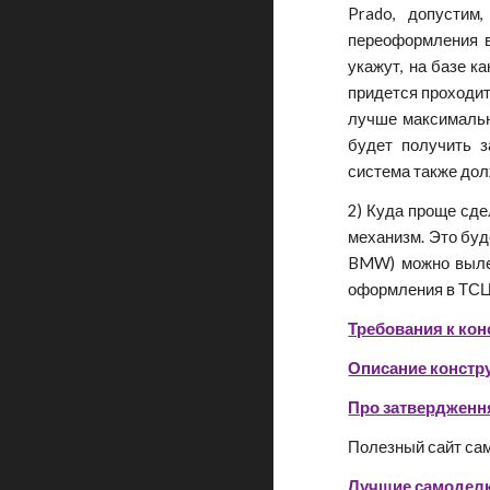
Prado, допустим,
переоформления в
укажут, на базе к
придется проходит
лучше максимальн
будет получить 
система также дол
2) Куда проще сде
механизм. Это бу
BMW) можно вылеп
оформления в ТСЦ 
Требования к кон
Описание констр
Про затвердженн
Полезный сайт са
Лучшие самоделк