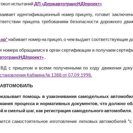
отокол испытаний
ДП «ДержавтотрансНДІпроект»
ваивает идентификационный номер прицепу, готовит заключе
тветствии прицепа требованиям безопасности дорожного дви
дор
"
набивает номер на прицеп, о чем выдает соответствующие д
я номера обращаемся в орган сертификации и получаем сертифик
втотрансНДІпроект»
.
ВД с прицепом и всеми полученными по ходу движения докум
остановления Кабмина № 1388 от 07.09.1998.
 АВТОМОБИЛЬ
оказывает помощь в узаконивании самодельных автомоби
мания процесса и нормативных документов, что должно об
ой и смелый шаг, как регистрация самодельного автомобиля.
ается самостоятельное изготовление легковых автомобилей "с