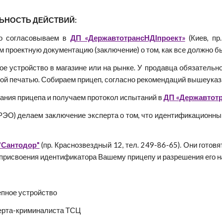
ЬНОСТЬ ДЕЙСТВИЙ:
но согласовываем в
ДП «ДержавтотрансНДІпроект»
(Киев, пр
м проектную документацию (заключение) о том, как все должно б
ое устройство в магазине или на рынке. У продавца обязательно
ой печатью. Собираем прицеп, согласно рекомендаций вышеуказа
ания прицепа и получаем протокол испытаний в
ДП «Державтот
РЭО) делаем заключение эксперта о том, что идентификационный
"Сантодор"
(пр. Краснозвездный 12, тел. 249-86-65). Они готовя
присвоения идентификатора Вашему прицепу и разрешения его на
епное устройство
перта-криминалиста ТСЦ