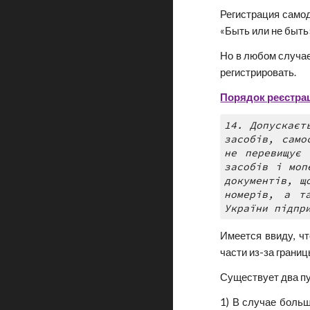
Регистрация самод
«Быть или не быть
Но в любом случае
регистрировать.
Порядок реєстраці
14. Допускаєт
засобів, само
не перевищує 
засобів і моп
документів, щ
номерів, а т
України підпр
Имеется ввиду, ч
части из-за границ
Существует два пу
1) В случае больш