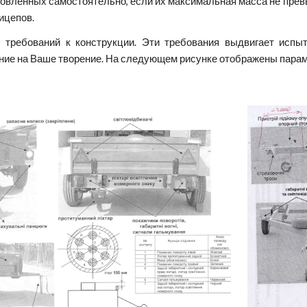
овленных самостоятельно, если их максимальная масса не превы
ицепов.
 требований к конструкции. Эти требования выдвигает испыт
ние на Ваше творение. На следующем рисунке отображены парам