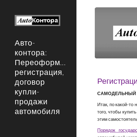
Sk
Авто-
контора:
Переоформление,
регистрация,
Регистрац
договор
купли-
САМОДЕЛЬНЫЙ 
продажи
Итак, по какой-то
автомобиля
того, чтобы купит
этим самостоятель
Порядок государ