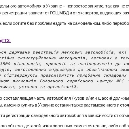
ельного автомобиля в Украине – непростое занятие, так как не 
» регистрации, зависит от ГСЦ МВД и от экспертов, выдающих ра
, если хотите без проблем ездить на самодельном, либо переоб
ї ТЗ:
ься державна реєстрація легкових автомобілів, які
стійно сконструйованих мотоциклів, легкових а так
3500 кілограмів, причепів та напівпричепів до ни
едів, виготовлених відповідно до обов'язкових вим
о підтверджують правомірність придбання складових
акож висновків Головного сервісного центру МВС 
иємств, установ та організацій.
то составляющая часть автомобиля (кузов и/или шасси) должн
ы, а можно купить в Украине останки также растаможенного и сто
ти регистрации самодельного автомобиля в зависимости от объ
ого объема деталей, изготовленных самостоятельно, либо собр