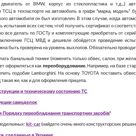
 двигатель от BMW, корпус из стеклопластика и т.д...) ав
 ТСЦ в техпаспорте на автомобиль в графе "марка, модель" б
акого автомобиля он был изготовлен. В этом случае, когда авто
ь испытания всех систем, чтоб получить сертификат о соответс
о все делать по ГОСТу и комплектующие приобретать от серийн
заключение ГСЦ МВД и дешевле обойдется проведение исп
жна быть проверена на уровень выхлопов. Обязательно проводи
лать банальный тюнинг (поменять только обвес, салон, при жела
дет оформляться как
переоборудование.
Например, на базе стар
ить подобие Lamborghini. На основу TOYOTA поставить обвес 
такая же, как и для оформления прицепа.
струкции и техническому состоянию ТС
укции самоделок
я Порядку переобладнання транспортних засобів
"
моделкиных:
kit-car
(найдете очень много конструкторских решени
и, сделанные в Украине