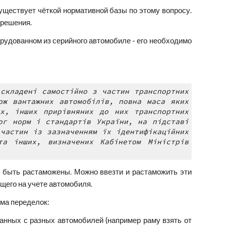
существует чёткой нормативной базы по этому вопросу.
зрешения.
орудованном из серийного автомобиле - его необходимо
 складені самостійно з частин транспортних
ож вантажних автомобілів, повна маса яких
х, інших прирівняних до них транспортних
ог норм і стандартів України, на підставі
 частин із зазначенням їх ідентифікаційних
та інших, визначених Кабінетом Міністрів
ы быть растаможены. Можно ввезти и растаможить эти
ящего на учете автомобиля.
ёма переделок:
анных с разных автомобилей (например раму взять от