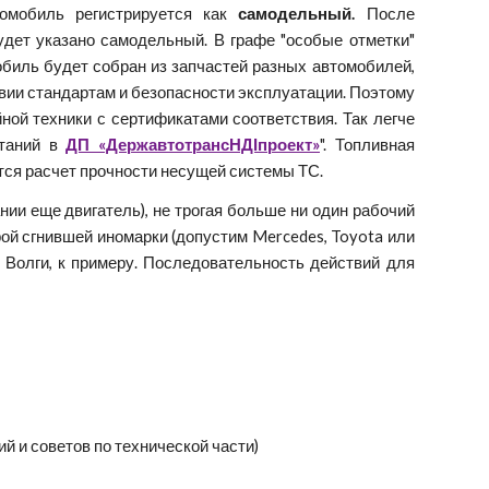
томобиль регистрируется как
самодельный.
После
удет указано самодельный. В графе "особые отметки"
мобиль будет собран из запчастей разных автомобилей,
твии стандартам и безопасности эксплуатации. Поэтому
ой техники с сертификатами соответствия. Так легче
ытаний в
ДП «ДержавтотрансНДІпроект»
". Топливная
тся расчет прочности несущей системы ТС.
нии еще двигатель), не трогая больше ни один рабочий
ой сгнившей иномарки (допустим Mercedes, Toyota или
Волги, к примеру. Последовательность действий для
й и советов по технической части)