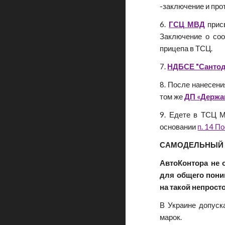
-заключение и пр
6.
ГСЦ МВД
прис
Заключение о соо
прицепа в ТСЦ.
7.
НДБСЕ "Санто
8. После нанесени
том же
ДП «Держа
9. Едете в ТСЦ М
основании
п. 14 П
САМОДЕЛЬНЫЙ
АвтоКонтора не 
для общего пони
на такой непрост
В Украине допуск
марок.